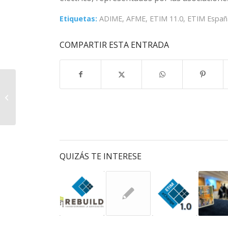
Etiquetas:
ADIME
,
AFME
,
ETIM 11.0
,
ETIM Españ
COMPARTIR ESTA ENTRADA
PohlCon es miembro
oficial de ETIM España
QUIZÁS TE INTERESE