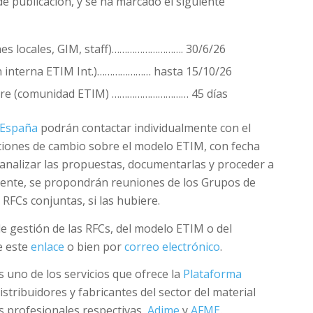
e publicación, y se ha marcado el siguiente
nes locales, GIM, staff)………………………. 30/6/26
ón interna ETIM Int.)………………… hasta 15/10/26
ierre (comunidad ETIM) ………………………… 45 días
 España
podrán contactar individualmente con el
iciones de cambio sobre el modelo ETIM, con fecha
 analizar las propuestas, documentarlas y proceder a
lmente, se propondrán reuniones de los Grupos de
RFCs conjuntas, si las hubiere.
de gestión de las RFCs, del modelo ETIM o del
e este
enlace
o bien por
correo electrónico
.
uno de los servicios que ofrece la
Plataforma
istribuidores y fabricantes del sector del material
es profesionales respectivas,
Adime
y
AFME
.