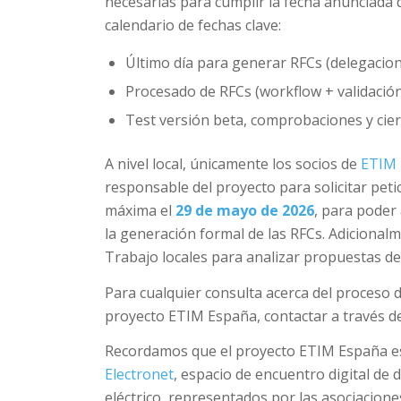
necesarias para cumplir la fecha anunciada d
calendario de fechas clave:
Último día para generar RFCs (delegacio
Procesado de RFCs (workflow + validaci
Test versión beta, comprobaciones y c
A nivel local, únicamente los socios de
ETIM
responsable del proyecto para solicitar pet
máxima el
29 de mayo de 2026
, para poder
la generación formal de las RFCs. Adiciona
Trabajo locales para analizar propuestas de 
Para cualquier consulta acerca del proceso 
proyecto ETIM España, contactar a través d
Recordamos que el proyecto ETIM España es 
Electronet
, espacio de encuentro digital de d
eléctrico, representados por las asociacion