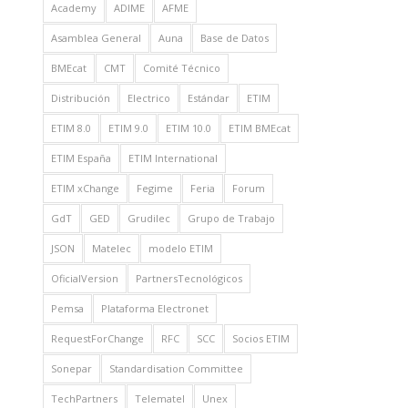
Academy
ADIME
AFME
Asamblea General
Auna
Base de Datos
BMEcat
CMT
Comité Técnico
Distribución
Electrico
Estándar
ETIM
ETIM 8.0
ETIM 9.0
ETIM 10.0
ETIM BMEcat
ETIM España
ETIM International
ETIM xChange
Fegime
Feria
Forum
GdT
GED
Grudilec
Grupo de Trabajo
JSON
Matelec
modelo ETIM
OficialVersion
PartnersTecnológicos
Pemsa
Plataforma Electronet
RequestForChange
RFC
SCC
Socios ETIM
Sonepar
Standardisation Committee
TechPartners
Telematel
Unex