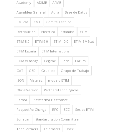
Academy
ADIME
AFME
Asamblea General
Auna
Base de Datos
BMEcat
CMT
Comité Técnico
Distribución
Electrico
Estándar
ETIM
ETIM 8.0
ETIM 9.0
ETIM 10.0
ETIM BMEcat
ETIM España
ETIM International
ETIM xChange
Fegime
Feria
Forum
GdT
GED
Grudilec
Grupo de Trabajo
JSON
Matelec
modelo ETIM
OficialVersion
PartnersTecnológicos
Pemsa
Plataforma Electronet
RequestForChange
RFC
SCC
Socios ETIM
Sonepar
Standardisation Committee
TechPartners
Telematel
Unex