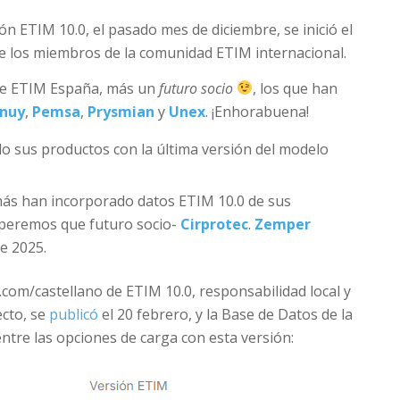
ión ETIM 10.0, el pasado mes de diciembre, se inició el
re los miembros de la comunidad ETIM internacional.
 de ETIM España, más un
futuro socio
, los que han
inuy
,
Pemsa
,
Prysmian
y
Unex
. ¡Enhorabuena!
o sus productos con la última versión del modelo
 más han incorporado datos ETIM 10.0 de sus
speremos que futuro socio-
Cirprotec
.
Zemper
e 2025.
c.com/castellano de ETIM 10.0, responsabilidad local y
ecto, se
publicó
el 20 febrero, y la Base de Datos de la
ntre las opciones de carga con esta versión: