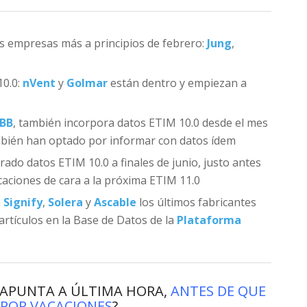
s empresas más a principios de febrero:
Jung
,
10.0:
nVent
y
Golmar
están dentro y empiezan a
BB
, también incorpora datos ETIM 10.0 desde el mes
bién han optado por informar con datos ídem
orado datos ETIM 10.0 a finales de junio, justo antes
caciones de cara a la próxima ETIM 11.0
n
Signify
,
Solera
y
Ascable
los últimos fabricantes
rtículos en la Base de Datos de la
Plataforma
 APUNTA A ÚLTIMA HORA,
ANTES DE QUE
POR VACACIONES
?