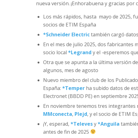
nueva versión. ¡Enhorabuena y gracias por c
Los más rápidos, hasta mayo de 2025, f
socios de ETIM España
*
Schneider Electric
también cargó datos
En el mes de julio 2025, dos fabricantes
socio local
*
Legrand
y el -esperemos que
Otra que se apunta a la última versión d
algunos, mes de agosto
Nuevo miembro del club de los Publicado
España:
*
Temper
ha subido datos de est
Electronet (BBDD PE) en septiembre 202
En noviembre tenemos tres integrantes m
MMconecta
,
Plejd
, y el socio de ETIM 
¡Y, esperad,
*
Televes
y
*
Anguila
también
antes de fin de 2025