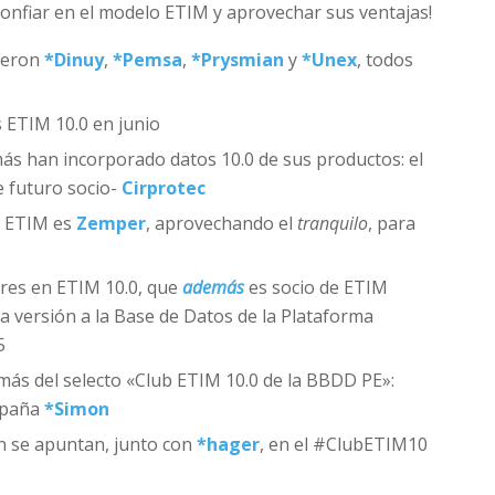
onfiar en el modelo ETIM y aprovechar sus ventajas!
ueron
*
Dinuy
,
*
Pemsa
,
*
Prysmian
y
*
Unex
, todos
 ETIM 10.0 en junio
 más han incorporado datos 10.0 de sus productos: el
 futuro socio-
Cirprotec
e ETIM es
Zemper
, aprovechando el
tranquilo
, para
res en ETIM 10.0, que
además
es socio de ETIM
a versión a la Base de Datos de la Plataforma
5
ás del selecto «Club ETIM 10.0 de la BBDD PE»:
España
*
Simon
 se apuntan, junto con
*
hager
, en el #ClubETIM10