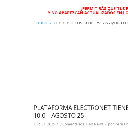
¿PERMITIRÁS QUE TUS 
Y NO APAREZCAN ACTUALIZADOS EN L
Contacta
con nosotros si necesitas ayuda o 
PLATAFORMA ELECTRONET TIENE
10.0 – AGOSTO 25
/
/
/
julio 31, 2025
0 Comentarios
en
News
por
Pere Cr