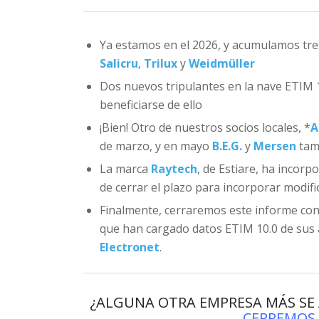
Ya estamos en el 2026, y acumulamos tre
Salicru
,
Trilux
y
Weidmüller
Dos nuevos tripulantes en la nave ETIM 
beneficiarse de ello
¡Bien! Otro de nuestros socios locales, *
A
de marzo, y en mayo
B.E.G.
y
Mersen
tam
La marca
Raytech
, de Estiare, ha incorp
de cerrar el plazo para incorporar modifi
Finalmente, cerraremos este informe co
que han cargado datos ETIM 10.0 de sus a
Electronet
.
¿ALGUNA OTRA EMPRESA MÁS SE
CERREMOS 