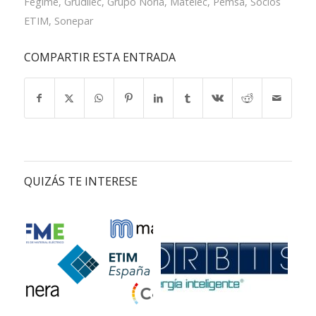
Fegime
,
Grudilec
,
Grupo Noria
,
Matelec
,
Pemsa
,
Socios
ETIM
,
Sonepar
COMPARTIR ESTA ENTRADA
QUIZÁS TE INTERESE