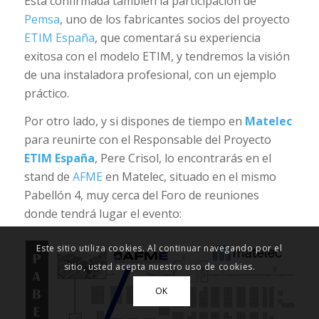
Está confirmada también la participación de
Pemsa
, uno de los fabricantes socios del proyecto
ETIM España
, que comentará su experiencia
exitosa con el modelo ETIM, y tendremos la visión
de una instaladora profesional, con un ejemplo
práctico.
Por otro lado, y si dispones de tiempo en
Matelec
para reunirte con el Responsable del Proyecto
ETIM España
, Pere Crisol, lo encontrarás en el
stand de
AFME
en Matelec, situado en el mismo
Pabellón 4, muy cerca del Foro de reuniones
donde tendrá lugar el evento:
Este sitio utiliza cookies. Al continuar navegando por el
sitio, usted acepta nuestro uso de cookies.
OK