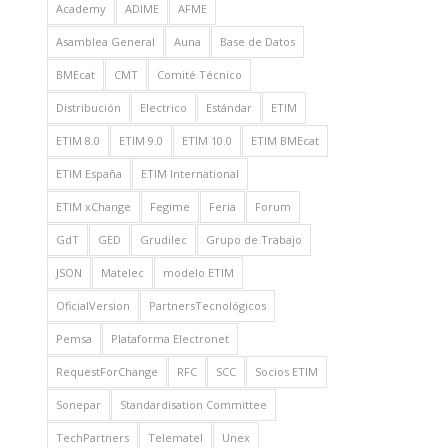
Academy
ADIME
AFME
Asamblea General
Auna
Base de Datos
BMEcat
CMT
Comité Técnico
Distribución
Electrico
Estándar
ETIM
ETIM 8.0
ETIM 9.0
ETIM 10.0
ETIM BMEcat
ETIM España
ETIM International
ETIM xChange
Fegime
Feria
Forum
GdT
GED
Grudilec
Grupo de Trabajo
JSON
Matelec
modelo ETIM
OficialVersion
PartnersTecnológicos
Pemsa
Plataforma Electronet
RequestForChange
RFC
SCC
Socios ETIM
Sonepar
Standardisation Committee
TechPartners
Telematel
Unex