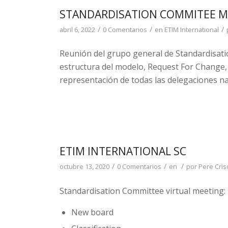
STANDARDISATION COMMITEE ME
/
/
/
abril 6, 2022
0 Comentarios
en
ETIM International
Reunión del grupo general de Standardisat
estructura del modelo, Request For Change, 
representación de todas las delegaciones n
ETIM INTERNATIONAL SC
/
/
/
octubre 13, 2020
0 Comentarios
en
por
Pere Criso
Standardisation Committee virtual meeting:
New board