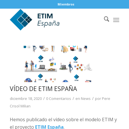
Miembros
VÍDEO DE ETIM ESPAÑA
/
/
/
diciembre 18, 2020
0 Comentarios
en
News
por
Pere
Crisol Milian
Hemos publicado el vídeo sobre el modelo ETIM y
el proyecto
ETIM España
.