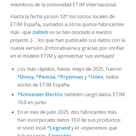
miembros de la comunidad ETIM internacional.
Hasta la fecha ya son
12*
los socios locales de
ETIM España, sumados a otros quince fabricantes
más -que
todavía
no se han asociado a nuestro
proyecto
;)- , los que han publicado sus datos con la
nueva versión. ¡Enhorabuena y gracias por confiar
en el modelo ETIM y aprovechar sus ventajas!
Los más rápidos, hasta mayo de 2025, fueron
*
Dinuy
,
*
Pemsa
,
*
Prysmian
y
*
Unex
, todos
socios de ETIM España
*
Schneider Electric
también cargó datos ETIM
10.0 en junio
En el mes de julio 2025, dos fabricantes más
han incorporado datos 10.0 de sus productos:
el socio local
*
Legrand
y el -esperemos que
futuro socio-
Cirprotec