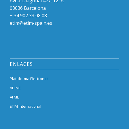
Avda. Diagonal 477, 12º A
08036 Barcelona
+ 34 902 33 08 08
etim@etim-spain.es
ENLACES
Plataforma Electronet
ADIME
AFME
ETIM International