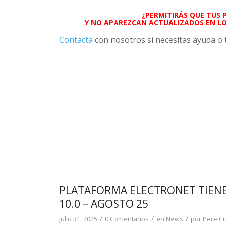
¿PERMITIRÁS QUE TUS 
Y NO APAREZCAN ACTUALIZADOS EN L
Contacta
con nosotros si necesitas ayuda o 
PLATAFORMA ELECTRONET TIENE
10.0 – AGOSTO 25
/
/
/
julio 31, 2025
0 Comentarios
en
News
por
Pere Cr