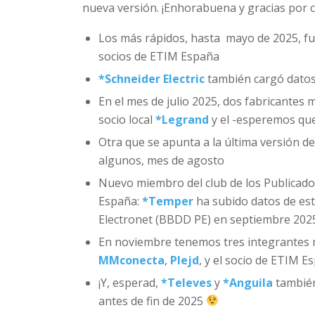
nueva versión. ¡Enhorabuena y gracias por c
Los más rápidos, hasta mayo de 2025, f
socios de ETIM España
*
Schneider Electric
también cargó datos
En el mes de julio 2025, dos fabricantes
socio local
*
Legrand
y el -esperemos que
Otra que se apunta a la última versión d
algunos, mes de agosto
Nuevo miembro del club de los Publicado
España:
*
Temper
ha subido datos de est
Electronet (BBDD PE) en septiembre 202
En noviembre tenemos tres integrantes m
MMconecta
,
Plejd
, y el socio de ETIM 
¡Y, esperad,
*
Televes
y
*
Anguila
también
antes de fin de 2025