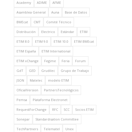
Academy
ADIME
AFME
Asamblea General
Auna
Base de Datos
BMEcat
CMT
Comité Técnico
Distribución
Electrico
Estándar
ETIM
ETIM 8.0
ETIM 9.0
ETIM 10.0
ETIM BMEcat
ETIM España
ETIM International
ETIM xChange
Fegime
Feria
Forum
GdT
GED
Grudilec
Grupo de Trabajo
JSON
Matelec
modelo ETIM
OficialVersion
PartnersTecnológicos
Pemsa
Plataforma Electronet
RequestForChange
RFC
SCC
Socios ETIM
Sonepar
Standardisation Committee
TechPartners
Telematel
Unex