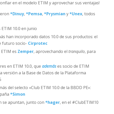
onfiar en el modelo ETIM y aprovechar sus ventajas!
ueron
*
Dinuy
,
*
Pemsa
,
*
Prysmian
y
*
Unex
, todos
 ETIM 10.0 en junio
 más han incorporado datos 10.0 de sus productos: el
 futuro socio-
Cirprotec
e ETIM es
Zemper
, aprovechando el
tranquilo
, para
res en ETIM 10.0, que
además
es socio de ETIM
a versión a la Base de Datos de la Plataforma
5
ás del selecto «Club ETIM 10.0 de la BBDD PE»:
España
*
Simon
 se apuntan, junto con
*
hager
, en el #ClubETIM10