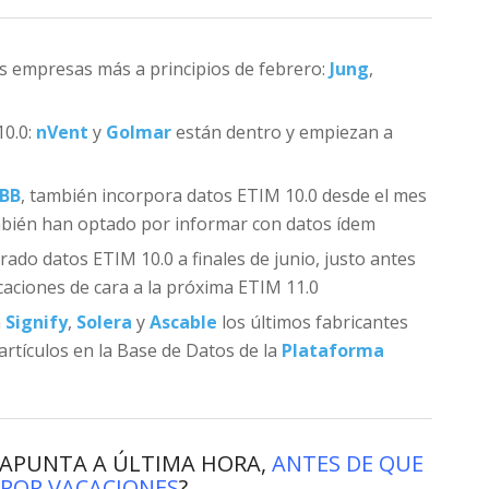
s empresas más a principios de febrero:
Jung
,
10.0:
nVent
y
Golmar
están dentro y empiezan a
BB
, también incorpora datos ETIM 10.0 desde el mes
bién han optado por informar con datos ídem
orado datos ETIM 10.0 a finales de junio, justo antes
caciones de cara a la próxima ETIM 11.0
n
Signify
,
Solera
y
Ascable
los últimos fabricantes
rtículos en la Base de Datos de la
Plataforma
 APUNTA A ÚLTIMA HORA,
ANTES DE QUE
POR VACACIONES
?