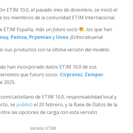
ión ETIM 10.0, el pasado mes de diciembre, se inició el
re los miembros de la comunidad ETIM internacional.
 de ETIM España, más un
futuro socio
, los que han
inuy
,
Pemsa
,
Prysmian
y
Unex
. ¡Enhorabuena!
o sus productos con la última versión del modelo
 más han incorporado datos ETIM 10.0 de sus
speremos que futuro socio-
Cirprotec
.
Zemper
e 2025.
c.com/castellano de ETIM 10.0, responsabilidad local y
ecto, se
publicó
el 20 febrero, y la Base de Datos de la
ntre las opciones de carga con esta versión: