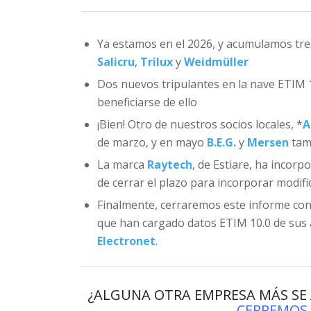
Ya estamos en el 2026, y acumulamos tre
Salicru
,
Trilux
y
Weidmüller
Dos nuevos tripulantes en la nave ETIM 
beneficiarse de ello
¡Bien! Otro de nuestros socios locales, *
A
de marzo, y en mayo
B.E.G.
y
Mersen
tam
La marca
Raytech
, de Estiare, ha incorp
de cerrar el plazo para incorporar modifi
Finalmente, cerraremos este informe co
que han cargado datos ETIM 10.0 de sus a
Electronet
.
¿ALGUNA OTRA EMPRESA MÁS SE
CERREMOS 