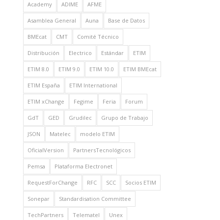
Academy
ADIME
AFME
Asamblea General
Auna
Base de Datos
BMEcat
CMT
Comité Técnico
Distribución
Electrico
Estándar
ETIM
ETIM 8.0
ETIM 9.0
ETIM 10.0
ETIM BMEcat
ETIM España
ETIM International
ETIM xChange
Fegime
Feria
Forum
GdT
GED
Grudilec
Grupo de Trabajo
JSON
Matelec
modelo ETIM
OficialVersion
PartnersTecnológicos
Pemsa
Plataforma Electronet
RequestForChange
RFC
SCC
Socios ETIM
Sonepar
Standardisation Committee
TechPartners
Telematel
Unex