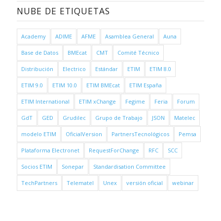
NUBE DE ETIQUETAS
Academy
ADIME
AFME
Asamblea General
Auna
Base de Datos
BMEcat
CMT
Comité Técnico
Distribución
Electrico
Estándar
ETIM
ETIM 8.0
ETIM 9.0
ETIM 10.0
ETIM BMEcat
ETIM España
ETIM International
ETIM xChange
Fegime
Feria
Forum
GdT
GED
Grudilec
Grupo de Trabajo
JSON
Matelec
modelo ETIM
OficialVersion
PartnersTecnológicos
Pemsa
Plataforma Electronet
RequestForChange
RFC
SCC
Socios ETIM
Sonepar
Standardisation Committee
TechPartners
Telematel
Unex
versión oficial
webinar